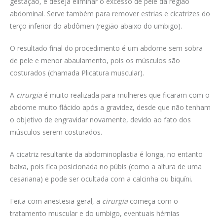
gestação, e deseja eliminar o excesso de pele da região
abdominal. Serve também para remover estrias e cicatrizes do
terço inferior do abdômen (região abaixo do umbigo).
O resultado final do procedimento é um abdome sem sobra
de pele e menor abaulamento, pois os músculos são
costurados (chamada Plicatura muscular).
A
cirurgia
é muito realizada para mulheres que ficaram com o
abdome muito flácido após a gravidez, desde que não tenham
o objetivo de engravidar novamente, devido ao fato dos
músculos serem costurados.
A cicatriz resultante da abdominoplastia é longa, no entanto
baixa, pois fica posicionada no púbis (como a altura de uma
cesariana) e pode ser ocultada com a calcinha ou biquíni.
Feita com anestesia geral, a
cirurgia
começa com o
tratamento muscular e do umbigo, eventuais hérnias