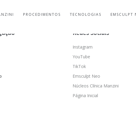
ANZINI
PROCEDIMENTOS
TECNOLOGIAS
EMSCULPT 
gação
Redes Sociais
Instagram
YouTube
TikTok
o
Emsculpt Neo
Núcleos Clínica Manzini
Página Inicial